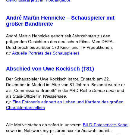
Gerichtssaal jetzt im Fotoangebot
André Martin Hennicke – Schauspieler mit
großer Bandbreite
André Martin Hennicke gehört seit Jahrzehnten zu den
prägenden Gesichtern des deutschen Films. Vom DEFA-
Durchbruch bis zu über 170 Kino- und TV-Produktionen.
👉
Aktuelle Porträts des Schauspielers
Abschied von Uwe Kockisch (†81)
Der Schauspieler Uwe Kockisch ist tot. Er starb am 22.
Dezember in Madrid im Alter von 81 Jahren. Bekannt wurde er
als „Commissario Brunetti“ in der ARD-Reihe
Donna Leon
und
als Stasi-Offizier in
Weissensee
.
👉
Eine Fotoserie erinnert an Leben und Karriere des großen
Charakterdarstellers
Alle Motive stehen ab sofort in unserem
BILD-Fotoservice-Kanal
sowie im Netzwerk my-picturemaxx zur Auswahl bereit –