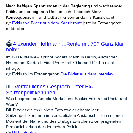
Nach heftigen Spannungen in der Regierung und wachsender
Kritik aus den eigenen Reihen zieht Friedrich Merz
Konsequenzen – und lädt zur Krisenrunde ins Kanzleramt.
👉
Exklusive Bilder aus dem Kanzleramt
jetzt im Fotoangebot
entdecken!
🗳️
Alexander Hoffmann: „Rente mit 70? Ganz klar
nein!“
Im BILD-Interview spricht Söders Mann in Berlin, Alexander
Hoffmann, Klartext: Eine Rente mit 70 kommt für ihn nicht
infrage.
👉 Exklusiv im Fotoangebot:
Die Bilder aus dem Interview
.
🕵️‍♀️
Vertrauliches Gespräch unter Ex-
Spitzenpolitikerinnen
Was besprechen Angela Merkel und Saskia Esken bei Pasta und
Wein?
BILD
zeigt ein exklusives Foto zweier ehemaliger
Spitzenpolitikerinnen im vertraulichen Austausch – ein seltener
Moment der Nähe und des Dialogs zwischen zwei prägenden
Persönlichkeiten der deutschen Politik.
👉
Bild anfordern